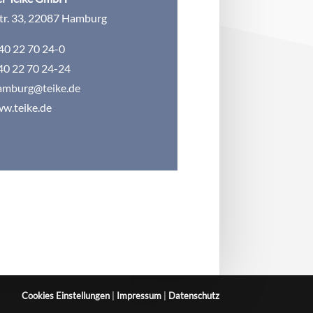
tr. 33, 22087 Hamburg
040 22 70 24-0
40 22 70 24-24
amburg@teike.de
w.teike.de
Cookies Einstellungen
|
Impressum
|
Datenschutz