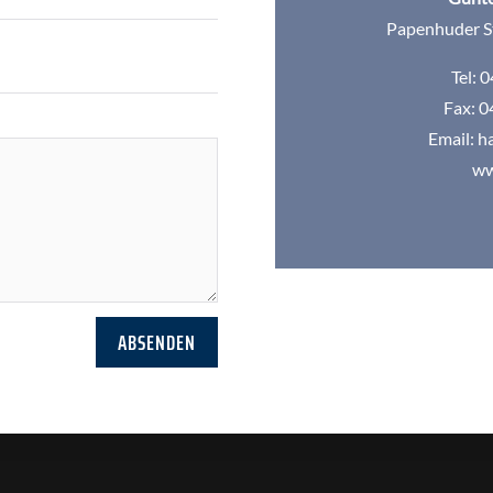
Papenhuder S
Tel: 
Fax: 0
Email:
h
ww
ABSENDEN