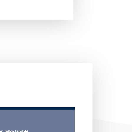
r Teike GmbH