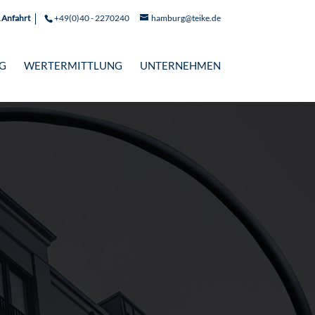
 Anfahrt
+49(0)40 - 2270240
hamburg@teike.de
G
WERTERMITTLUNG
UNTERNEHMEN